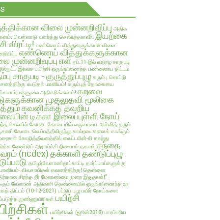
GS
ுத்திக்கான விலை முன்னறிவிப்பு
அதிக
இயற்கை
ானம்: வெள்ளாடு வளர்த்து செல்வந்தராவீர்!
்சி விரட்டி!
எண்ணெய் வித்துகளுக்கான விலை
எண்ணெய் வித்துக்களுக்கான
றிவிப்பு
ை முன்னறிவுப்பு
எள்
ஏப்.11-இல் வாழை சாகுபடி
ல்நுட்ப இலவச பயிற்சி
ஒருங்கிணைந்த பண்ணைய திட்டம்
ம்பு சாகுபடி - குருத்துப்புழு
கரும்பு சொட்டு
பாசனத்திற்கு கூடுதல் மானியம்!
கரும்புத் தோகையை
கறவை
க்கலாம்;மகசூலை அதிகரிக்கலாம்!
டுகளுக்கான முதலுதவி மூலிகை
த்தும்
கவனிக்கத் தவறிய
லையின் டிக்கா இலைப்புள்ளி நோய்
ந்த செலவில்
கோடை
கோடையில் வருவாயை அள்ளித் தரும்
்பூசணி
கோடை வெப்பத்திலிருந்து கால்நடைகளைக் காக்கும்
ுறைகள்
கோழித்தீவனத்தில் வைட்டமின்-சி கலந்து
சந்தை
க்க வேண்டும் ஆராய்ச்சி நிலையம் தகவல்
லவரம் (ncdex)
தக்காளி
தண்டுப்புழு-
டுப்பாடு
தமிழர்வேளாண்நாட்காட்டி
தார்ப்பாய்களுக்கு
மானியம்- விவசாயிகள் கவனத்திற்கு!
தென்னை
திற்கான சிறந்த நீர் மேலாண்மை முறை இதுதான்!" -
்கும் வேளாண் அதிகாரி
தென்னையில் ஒருங்கிணைந்த உர
ாகத் திட்டம் (10-12-2021)
பட்டுப் புழு
பயிர் நோய்களை
பயிற்சி
ுப்படுத்த நுண்ணுயிரிகள்
யிற்சிகள்
பயிற்சிகள் (ஜூன்2016)
பாரம்பரிய