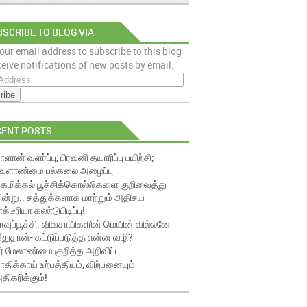
SCRIBE TO BLOG VIA
our email address to subscribe to this blog
AIL
eive notifications of new posts by email.
CENT POSTS
ாளான் வளர்ப்பு, பிரவுனி தயாரிப்பு பயிற்சி;
ேளாண்மை பல்கலை அழைப்பு
ெமிக்கல் பூச்சிக்கொல்லிகளை குறிவைத்து
ின்று.. சத்துக்களாக மாற்றும் அதிசய
ாக்டீரியா கண்டுபிடிப்பு!
ாவுப்பூச்சி: விவசாயிகளின் மெயின் வில்லனே
துதான்- கட்டுப்படுத்த என்ன வழி?
ீர் மேலாண்மை குறித்த அறிவிப்பு
ாதிக்காய் உற்பத்தியும், விற்பனையும்
திகரிக்கும்!