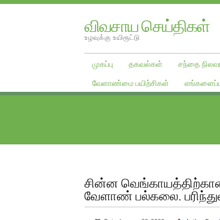
விவசாய செய்திகள்
உழவுக்கு உயிரூட்டு
முகப்பு
தகவல்கள்
சந்தை நிலவர
வேளாண்மை பயிற்சிகள்
எங்களைப்ப
சின்ன வெங்காயத்திற்கான
வேளாண் பல்கலை. பரிந்த