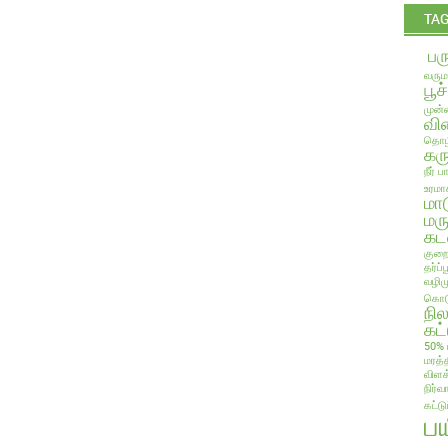
TA
பர
வரும
பூச
முன்ன
வில
தொழி
கரு
நீர் 
உரமா
மா
மரு
கட
குறை
தர்ப
வழிம
கொடு
நி
கட்
50% 
மரத்
விளக
நிர்வ
கட்ட
ப