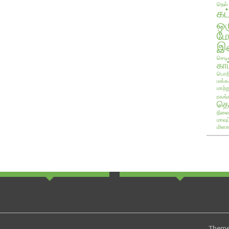
நெல்
கட
ஒ
ம
இண
செடி
காப
பொறி
மக்க
மாற்ற
ரகங்
தொ
நிலை
மாவு
மிளக
Theme