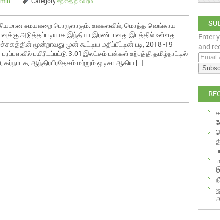
dmin
Category
சந்தை நிலவரம்
SUB
ுக்கியமான சமயலறை பொருளாகும். உலகளவில், மொத்த வெங்காய
ீனாவுக்கு அடுத்தப்படியாக இந்தியா இரண்டாவது இடத்தில் உள்ளது.
Enter y
EM
சகத்தின் மூன்றாவது முன் கூட்டிய மதிப்பீட்டின் படி, 2018 -19
and rec
ரப்பளவில் பயிரிடப்பட்டு 3.01 இலட்சம் டன்கள் உற்பத்தி தமிழ்நாட்டில்
E
ு, கர்நாடக, ஆந்திரபிரதேசம் மற்றும் ஒடிசா ஆகிய […]
m
a
i
RE
l
A
க
d
வ
d
க
r
த
e
ப
s
ம
s
இ
ந
ஜ
அ