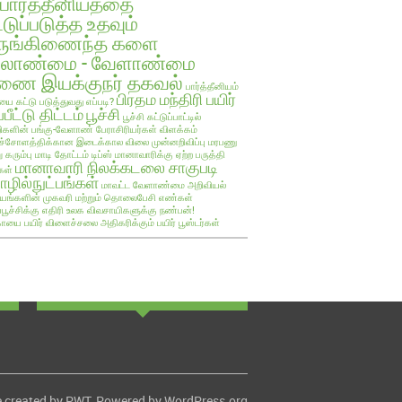
பார்த்தீனியத்தை
்டுப்படுத்த உதவும்
ருங்கிணைந்த களை
ேலாண்மை - வேளாண்மை
ை இயக்குநர் தகவல்
பார்த்தீனியம்
பிரதம மந்திரி பயிர்
யை கட்டு படுத்துவது எப்படி?
்பீட்டு திட்டம்
பூச்சி
பூச்சி கட்டுப்பாட்டில்
களின் பங்கு-வேளாண் பேராசிரியர்கள் விளக்கம்
ச்சோளத்திக்கான இடைக்கால விலை முன்னறிவிப்பு
மரபணு
ு கரும்பு
மாடி தோட்டம் டிப்ஸ்
மானாவாரிக்கு ஏற்ற பருத்தி
மானாவாரி நிலக்கடலை சாகுபடி
கள்
ழில்நுட்பங்கள்
மாவட்ட வேளாண்மை அறிவியல்
யங்களின் முகவரி மற்றும் தொலைபேசி எண்கள்
ப்பூச்சிக்கு எதிரி உலக விவசாயிகளுக்கு நண்பன்!
ாயை பயிர்
விளைச்சலை அதிகரிக்கும் பயிர் பூஸ்டர்கள்
 created by
PWT
. Powered by
WordPress.org