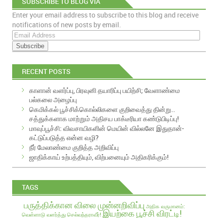
SUBSCRIBE TO BLOG VIA
Enter your email address to subscribe to this blog and receive
EMAIL
notifications of new posts by email.
E
m
a
i
RECENT POSTS
l
A
காளான் வளர்ப்பு, பிரவுனி தயாரிப்பு பயிற்சி; வேளாண்மை
d
பல்கலை அழைப்பு
d
கெமிக்கல் பூச்சிக்கொல்லிகளை குறிவைத்து தின்று..
r
சத்துக்களாக மாற்றும் அதிசய பாக்டீரியா கண்டுபிடிப்பு!
e
மாவுப்பூச்சி: விவசாயிகளின் மெயின் வில்லனே இதுதான்-
s
கட்டுப்படுத்த என்ன வழி?
s
நீர் மேலாண்மை குறித்த அறிவிப்பு
ஜாதிக்காய் உற்பத்தியும், விற்பனையும் அதிகரிக்கும்!
TAGS
பருத்திக்கான விலை முன்னறிவிப்பு
அதிக வருமானம்:
இயற்கை பூச்சி விரட்டி!
வெள்ளாடு வளர்த்து செல்வந்தராவீர்!