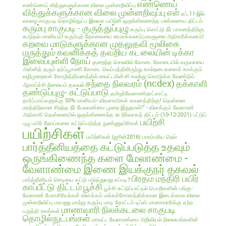
எண்ணெய்
எண்ணெய் வித்துகளுக்கான விலை முன்னறிவிப்பு
வித்துக்களுக்கான விலை முன்னறிவுப்பு
எள்
ஏப்.11-இல்
வாழை சாகுபடி தொழில்நுட்ப இலவச பயிற்சி
ஒருங்கிணைந்த பண்ணைய திட்டம்
கரும்பு சாகுபடி - குருத்துப்புழு
கரும்பு சொட்டு நீர் பாசனத்திற்கு
கூடுதல் மானியம்!
கரும்புத் தோகையை உரமாக்கலாம்;மகசூலை அதிகரிக்கலாம்!
கறவை மாடுகளுக்கான முதலுதவி மூலிகை
மருத்தும்
கவனிக்கத் தவறிய கடலையின் டிக்கா
இலைப்புள்ளி நோய்
குறைந்த செலவில்
கோடை
கோடையில் வருவாயை
அள்ளித் தரும் தர்ப்பூசணி
கோடை வெப்பத்திலிருந்து கால்நடைகளைக் காக்கும்
வழிமுறைகள்
கோழித்தீவனத்தில் வைட்டமின்-சி கலந்து கொடுக்க வேண்டும்
சந்தை நிலவரம் (ncdex)
தக்காளி
ஆராய்ச்சி நிலையம் தகவல்
தண்டுப்புழு- கட்டுப்பாடு
தமிழர்வேளாண்நாட்காட்டி
தார்ப்பாய்களுக்கு 50% மானியம்- விவசாயிகள் கவனத்திற்கு!
தென்னை
மரத்திற்கான சிறந்த நீர் மேலாண்மை முறை இதுதான்!" - விளக்கும் வேளாண்
அதிகாரி
தென்னையில் ஒருங்கிணைந்த உர நிர்வாகத் திட்டம் (10-12-2021)
பட்டுப்
பயிற்சி
புழு
பயிர் நோய்களை கட்டுப்படுத்த நுண்ணுயிரிகள்
பயிற்சிகள்
பயிற்சிகள் (ஜூன்2016)
பாரம்பரிய நெல்
பார்த்தீனியத்தை கட்டுப்படுத்த உதவும்
ஒருங்கிணைந்த களை மேலாண்மை -
வேளாண்மை இணை இயக்குநர் தகவல்
பிரதம மந்திரி பயிர்
பார்த்தீனியம் செடியை கட்டு படுத்துவது எப்படி?
காப்பீட்டு திட்டம்
பூச்சி
பூச்சி கட்டுப்பாட்டில் பொறிகளின் பங்கு-
வேளாண் பேராசிரியர்கள் விளக்கம்
மக்கச்சோளத்திக்கான இடைக்கால விலை
முன்னறிவிப்பு
மரபணு மாற்று கரும்பு
மாடி தோட்டம் டிப்ஸ்
மானாவாரிக்கு ஏற்ற
மானாவாரி நிலக்கடலை சாகுபடி
பருத்தி ரகங்கள்
தொழில்நுட்பங்கள்
மாவட்ட வேளாண்மை அறிவியல் நிலையங்களின்