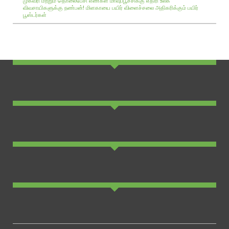
முகவரி மற்றும் தொலைபேசி எண்கள்
மாவுப்பூச்சிக்கு எதிரி உலக
விவசாயிகளுக்கு நண்பன்!
மிளகாயை பயிர்
விளைச்சலை அதிகரிக்கும் பயிர்
பூஸ்டர்கள்