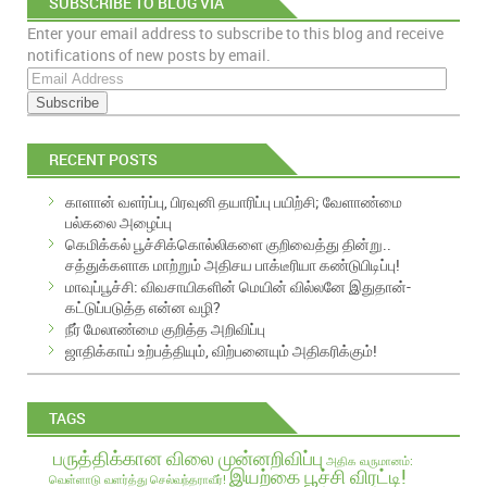
SUBSCRIBE TO BLOG VIA
Enter your email address to subscribe to this blog and receive
EMAIL
notifications of new posts by email.
E
m
a
i
RECENT POSTS
l
A
காளான் வளர்ப்பு, பிரவுனி தயாரிப்பு பயிற்சி; வேளாண்மை
d
பல்கலை அழைப்பு
d
கெமிக்கல் பூச்சிக்கொல்லிகளை குறிவைத்து தின்று..
r
சத்துக்களாக மாற்றும் அதிசய பாக்டீரியா கண்டுபிடிப்பு!
e
மாவுப்பூச்சி: விவசாயிகளின் மெயின் வில்லனே இதுதான்-
s
கட்டுப்படுத்த என்ன வழி?
s
நீர் மேலாண்மை குறித்த அறிவிப்பு
ஜாதிக்காய் உற்பத்தியும், விற்பனையும் அதிகரிக்கும்!
TAGS
பருத்திக்கான விலை முன்னறிவிப்பு
அதிக வருமானம்:
இயற்கை பூச்சி விரட்டி!
வெள்ளாடு வளர்த்து செல்வந்தராவீர்!