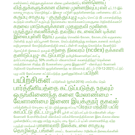
எண்ணெய்
எண்ணெய் வித்துகளுக்கான விலை முன்னறிவிப்பு
வித்துக்களுக்கான விலை முன்னறிவுப்பு
எள்
ஏப்.11-இல்
வாழை சாகுபடி தொழில்நுட்ப இலவச பயிற்சி
ஒருங்கிணைந்த பண்ணைய திட்டம்
கரும்பு சாகுபடி - குருத்துப்புழு
கரும்பு சொட்டு நீர் பாசனத்திற்கு
கூடுதல் மானியம்!
கரும்புத் தோகையை உரமாக்கலாம்;மகசூலை அதிகரிக்கலாம்!
கறவை மாடுகளுக்கான முதலுதவி மூலிகை
மருத்தும்
கவனிக்கத் தவறிய கடலையின் டிக்கா
இலைப்புள்ளி நோய்
குறைந்த செலவில்
கோடை
கோடையில் வருவாயை
அள்ளித் தரும் தர்ப்பூசணி
கோடை வெப்பத்திலிருந்து கால்நடைகளைக் காக்கும்
வழிமுறைகள்
கோழித்தீவனத்தில் வைட்டமின்-சி கலந்து கொடுக்க வேண்டும்
சந்தை நிலவரம் (ncdex)
தக்காளி
ஆராய்ச்சி நிலையம் தகவல்
தண்டுப்புழு- கட்டுப்பாடு
தமிழர்வேளாண்நாட்காட்டி
தார்ப்பாய்களுக்கு 50% மானியம்- விவசாயிகள் கவனத்திற்கு!
தென்னை
மரத்திற்கான சிறந்த நீர் மேலாண்மை முறை இதுதான்!" - விளக்கும் வேளாண்
அதிகாரி
தென்னையில் ஒருங்கிணைந்த உர நிர்வாகத் திட்டம் (10-12-2021)
பட்டுப்
பயிற்சி
புழு
பயிர் நோய்களை கட்டுப்படுத்த நுண்ணுயிரிகள்
பயிற்சிகள்
பயிற்சிகள் (ஜூன்2016)
பாரம்பரிய நெல்
பார்த்தீனியத்தை கட்டுப்படுத்த உதவும்
ஒருங்கிணைந்த களை மேலாண்மை -
வேளாண்மை இணை இயக்குநர் தகவல்
பிரதம மந்திரி பயிர்
பார்த்தீனியம் செடியை கட்டு படுத்துவது எப்படி?
காப்பீட்டு திட்டம்
பூச்சி
பூச்சி கட்டுப்பாட்டில் பொறிகளின் பங்கு-
வேளாண் பேராசிரியர்கள் விளக்கம்
மக்கச்சோளத்திக்கான இடைக்கால விலை
முன்னறிவிப்பு
மரபணு மாற்று கரும்பு
மாடி தோட்டம் டிப்ஸ்
மானாவாரிக்கு ஏற்ற
மானாவாரி நிலக்கடலை சாகுபடி
பருத்தி ரகங்கள்
தொழில்நுட்பங்கள்
மாவட்ட வேளாண்மை அறிவியல் நிலையங்களின்