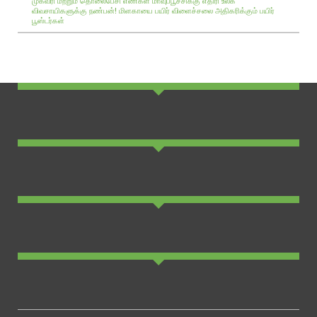
முகவரி மற்றும் தொலைபேசி எண்கள்
மாவுப்பூச்சிக்கு எதிரி உலக
விவசாயிகளுக்கு நண்பன்!
மிளகாயை பயிர்
விளைச்சலை அதிகரிக்கும் பயிர்
பூஸ்டர்கள்