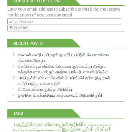
SUBSCRIBE TO BLOG VIA
Enter your email address to subscribe to this blog and receive
EMAIL
notifications of new posts by email.
E
m
a
i
RECENT POSTS
l
A
காளான் வளர்ப்பு, பிரவுனி தயாரிப்பு பயிற்சி; வேளாண்மை
d
பல்கலை அழைப்பு
d
கெமிக்கல் பூச்சிக்கொல்லிகளை குறிவைத்து தின்று..
r
சத்துக்களாக மாற்றும் அதிசய பாக்டீரியா கண்டுபிடிப்பு!
e
மாவுப்பூச்சி: விவசாயிகளின் மெயின் வில்லனே இதுதான்-
s
கட்டுப்படுத்த என்ன வழி?
s
நீர் மேலாண்மை குறித்த அறிவிப்பு
ஜாதிக்காய் உற்பத்தியும், விற்பனையும் அதிகரிக்கும்!
TAGS
பருத்திக்கான விலை முன்னறிவிப்பு
அதிக வருமானம்:
இயற்கை பூச்சி விரட்டி!
வெள்ளாடு வளர்த்து செல்வந்தராவீர்!