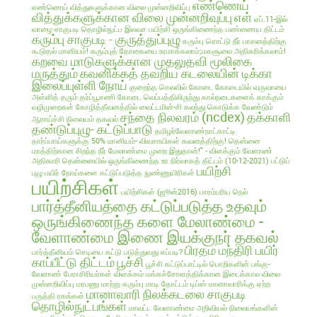
எண்ணெய்
எண்ணெய் வித்துகளுக்கான விலை முன்னறிவிப்பு
வித்துக்களுக்கான விலை முன்னறிவுப்பு
எள்
ஏப்.11-இல்
வாழை சாகுபடி தொழில்நுட்ப இலவச பயிற்சி
ஒருங்கிணைந்த பண்ணைய திட்டம்
கரும்பு சாகுபடி - குருத்துப்புழு
கரும்பு சொட்டு நீர் பாசனத்திற்கு
கூடுதல் மானியம்!
கரும்புத் தோகையை உரமாக்கலாம்;மகசூலை அதிகரிக்கலாம்!
கறவை மாடுகளுக்கான முதலுதவி மூலிகை
மருத்தும்
கவனிக்கத் தவறிய கடலையின் டிக்கா
இலைப்புள்ளி நோய்
குறைந்த செலவில்
கோடை
கோடையில் வருவாயை
அள்ளித் தரும் தர்ப்பூசணி
கோடை வெப்பத்திலிருந்து கால்நடைகளைக் காக்கும்
வழிமுறைகள்
கோழித்தீவனத்தில் வைட்டமின்-சி கலந்து கொடுக்க வேண்டும்
சந்தை நிலவரம் (ncdex)
தக்காளி
ஆராய்ச்சி நிலையம் தகவல்
தண்டுப்புழு- கட்டுப்பாடு
தமிழர்வேளாண்நாட்காட்டி
தார்ப்பாய்களுக்கு 50% மானியம்- விவசாயிகள் கவனத்திற்கு!
தென்னை
மரத்திற்கான சிறந்த நீர் மேலாண்மை முறை இதுதான்!" - விளக்கும் வேளாண்
அதிகாரி
தென்னையில் ஒருங்கிணைந்த உர நிர்வாகத் திட்டம் (10-12-2021)
பட்டுப்
பயிற்சி
புழு
பயிர் நோய்களை கட்டுப்படுத்த நுண்ணுயிரிகள்
பயிற்சிகள்
பயிற்சிகள் (ஜூன்2016)
பாரம்பரிய நெல்
பார்த்தீனியத்தை கட்டுப்படுத்த உதவும்
ஒருங்கிணைந்த களை மேலாண்மை -
வேளாண்மை இணை இயக்குநர் தகவல்
பிரதம மந்திரி பயிர்
பார்த்தீனியம் செடியை கட்டு படுத்துவது எப்படி?
காப்பீட்டு திட்டம்
பூச்சி
பூச்சி கட்டுப்பாட்டில் பொறிகளின் பங்கு-
வேளாண் பேராசிரியர்கள் விளக்கம்
மக்கச்சோளத்திக்கான இடைக்கால விலை
முன்னறிவிப்பு
மரபணு மாற்று கரும்பு
மாடி தோட்டம் டிப்ஸ்
மானாவாரிக்கு ஏற்ற
மானாவாரி நிலக்கடலை சாகுபடி
பருத்தி ரகங்கள்
தொழில்நுட்பங்கள்
மாவட்ட வேளாண்மை அறிவியல் நிலையங்களின்