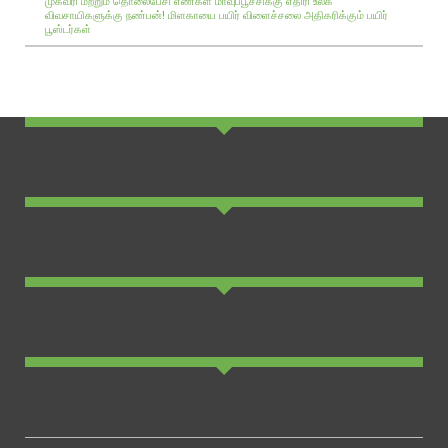
முகவரி மற்றும் தொலைபேசி எண்கள்
மாவுப்பூச்சிக்கு எதிரி உலக
விவசாயிகளுக்கு நண்பன்!
மிளகாயை பயிர்
விளைச்சலை அதிகரிக்கும் பயிர்
பூஸ்டர்கள்