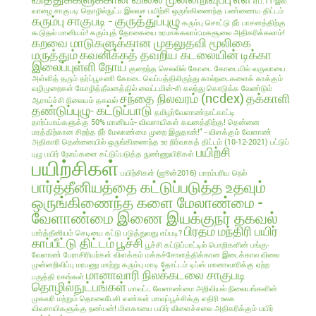
ஏப்.11-இல்
வாழை சாகுபடி தொழில்நுட்ப இலவச பயிற்சி
ஒருங்கிணைந்த பண்ணைய திட்டம்
கரும்பு சாகுபடி - குருத்துப்புழு
கரும்பு சொட்டு நீர் பாசனத்திற்கு
கூடுதல் மானியம்!
கரும்புத் தோகையை உரமாக்கலாம்;மகசூலை அதிகரிக்கலாம்!
கறவை மாடுகளுக்கான முதலுதவி மூலிகை
மருத்தும்
கவனிக்கத் தவறிய கடலையின் டிக்கா
இலைப்புள்ளி நோய்
குறைந்த செலவில்
கோடை
கோடையில் வருவாயை
அள்ளித் தரும் தர்ப்பூசணி
கோடை வெப்பத்திலிருந்து கால்நடைகளைக் காக்கும்
வழிமுறைகள்
கோழித்தீவனத்தில் வைட்டமின்-சி கலந்து கொடுக்க வேண்டும்
சந்தை நிலவரம் (ncdex)
தக்காளி
ஆராய்ச்சி நிலையம் தகவல்
தண்டுப்புழு- கட்டுப்பாடு
தமிழர்வேளாண்நாட்காட்டி
தார்ப்பாய்களுக்கு 50% மானியம்- விவசாயிகள் கவனத்திற்கு!
தென்னை
மரத்திற்கான சிறந்த நீர் மேலாண்மை முறை இதுதான்!" - விளக்கும் வேளாண்
அதிகாரி
தென்னையில் ஒருங்கிணைந்த உர நிர்வாகத் திட்டம் (10-12-2021)
பட்டுப்
பயிற்சி
புழு
பயிர் நோய்களை கட்டுப்படுத்த நுண்ணுயிரிகள்
பயிற்சிகள்
பயிற்சிகள் (ஜூன்2016)
பாரம்பரிய நெல்
பார்த்தீனியத்தை கட்டுப்படுத்த உதவும்
ஒருங்கிணைந்த களை மேலாண்மை -
வேளாண்மை இணை இயக்குநர் தகவல்
பிரதம மந்திரி பயிர்
பார்த்தீனியம் செடியை கட்டு படுத்துவது எப்படி?
காப்பீட்டு திட்டம்
பூச்சி
பூச்சி கட்டுப்பாட்டில் பொறிகளின் பங்கு-
வேளாண் பேராசிரியர்கள் விளக்கம்
மக்கச்சோளத்திக்கான இடைக்கால விலை
முன்னறிவிப்பு
மரபணு மாற்று கரும்பு
மாடி தோட்டம் டிப்ஸ்
மானாவாரிக்கு ஏற்ற
மானாவாரி நிலக்கடலை சாகுபடி
பருத்தி ரகங்கள்
தொழில்நுட்பங்கள்
மாவட்ட வேளாண்மை அறிவியல் நிலையங்களின்
முகவரி மற்றும் தொலைபேசி எண்கள்
மாவுப்பூச்சிக்கு எதிரி உலக
விவசாயிகளுக்கு நண்பன்!
மிளகாயை பயிர்
விளைச்சலை அதிகரிக்கும் பயிர்