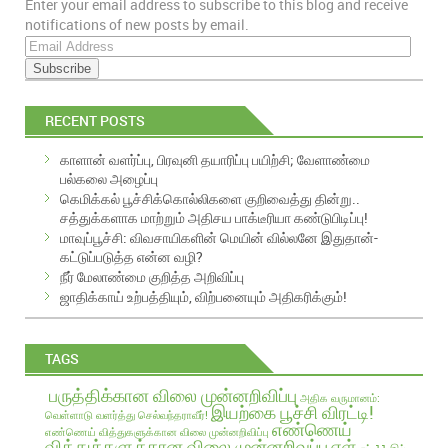
Enter your email address to subscribe to this blog and receive
EMAIL
notifications of new posts by email.
E
m
a
i
RECENT POSTS
l
A
காளான் வளர்ப்பு, பிரவுனி தயாரிப்பு பயிற்சி; வேளாண்மை
d
பல்கலை அழைப்பு
d
கெமிக்கல் பூச்சிக்கொல்லிகளை குறிவைத்து தின்று..
r
சத்துக்களாக மாற்றும் அதிசய பாக்டீரியா கண்டுபிடிப்பு!
e
மாவுப்பூச்சி: விவசாயிகளின் மெயின் வில்லனே இதுதான்-
s
கட்டுப்படுத்த என்ன வழி?
s
நீர் மேலாண்மை குறித்த அறிவிப்பு
ஜாதிக்காய் உற்பத்தியும், விற்பனையும் அதிகரிக்கும்!
TAGS
பருத்திக்கான விலை முன்னறிவிப்பு
அதிக வருமானம்:
இயற்கை பூச்சி விரட்டி!
வெள்ளாடு வளர்த்து செல்வந்தராவீர்!
எண்ணெய்
எண்ணெய் வித்துகளுக்கான விலை முன்னறிவிப்பு
வித்துக்களுக்கான விலை முன்னறிவுப்பு
எள்