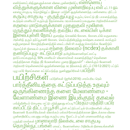
எண்ணெய்
எண்ணெய் வித்துகளுக்கான விலை முன்னறிவிப்பு
வித்துக்களுக்கான விலை முன்னறிவுப்பு
எள்
ஏப்.11-இல்
வாழை சாகுபடி தொழில்நுட்ப இலவச பயிற்சி
ஒருங்கிணைந்த பண்ணைய திட்டம்
கரும்பு சாகுபடி - குருத்துப்புழு
கரும்பு சொட்டு நீர் பாசனத்திற்கு
கூடுதல் மானியம்!
கரும்புத் தோகையை உரமாக்கலாம்;மகசூலை அதிகரிக்கலாம்!
கறவை மாடுகளுக்கான முதலுதவி மூலிகை
மருத்தும்
கவனிக்கத் தவறிய கடலையின் டிக்கா
இலைப்புள்ளி நோய்
குறைந்த செலவில்
கோடை
கோடையில் வருவாயை
அள்ளித் தரும் தர்ப்பூசணி
கோடை வெப்பத்திலிருந்து கால்நடைகளைக் காக்கும்
வழிமுறைகள்
கோழித்தீவனத்தில் வைட்டமின்-சி கலந்து கொடுக்க வேண்டும்
சந்தை நிலவரம் (ncdex)
தக்காளி
ஆராய்ச்சி நிலையம் தகவல்
தண்டுப்புழு- கட்டுப்பாடு
தமிழர்வேளாண்நாட்காட்டி
தார்ப்பாய்களுக்கு 50% மானியம்- விவசாயிகள் கவனத்திற்கு!
தென்னை
மரத்திற்கான சிறந்த நீர் மேலாண்மை முறை இதுதான்!" - விளக்கும் வேளாண்
அதிகாரி
தென்னையில் ஒருங்கிணைந்த உர நிர்வாகத் திட்டம் (10-12-2021)
பட்டுப்
பயிற்சி
புழு
பயிர் நோய்களை கட்டுப்படுத்த நுண்ணுயிரிகள்
பயிற்சிகள்
பயிற்சிகள் (ஜூன்2016)
பாரம்பரிய நெல்
பார்த்தீனியத்தை கட்டுப்படுத்த உதவும்
ஒருங்கிணைந்த களை மேலாண்மை -
வேளாண்மை இணை இயக்குநர் தகவல்
பிரதம மந்திரி பயிர்
பார்த்தீனியம் செடியை கட்டு படுத்துவது எப்படி?
காப்பீட்டு திட்டம்
பூச்சி
பூச்சி கட்டுப்பாட்டில் பொறிகளின் பங்கு-
வேளாண் பேராசிரியர்கள் விளக்கம்
மக்கச்சோளத்திக்கான இடைக்கால விலை
முன்னறிவிப்பு
மரபணு மாற்று கரும்பு
மாடி தோட்டம் டிப்ஸ்
மானாவாரிக்கு ஏற்ற
மானாவாரி நிலக்கடலை சாகுபடி
பருத்தி ரகங்கள்
தொழில்நுட்பங்கள்
மாவட்ட வேளாண்மை அறிவியல் நிலையங்களின்