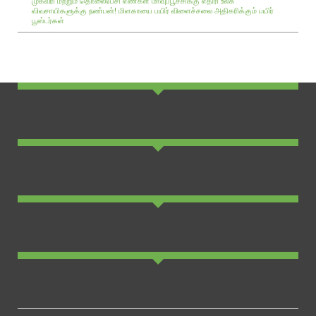
முகவரி மற்றும் தொலைபேசி எண்கள்
மாவுப்பூச்சிக்கு எதிரி உலக
விவசாயிகளுக்கு நண்பன்!
மிளகாயை பயிர்
விளைச்சலை அதிகரிக்கும் பயிர்
பூஸ்டர்கள்