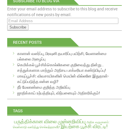
SUBSCRIBE TO BLOG VIA
Enter your email address to subscribe to this blog and receive
EMAIL
notifications of new posts by email.
E
m
a
i
RECENT POSTS
l
A
காளான் வளர்ப்பு, பிரவுனி தயாரிப்பு பயிற்சி; வேளாண்மை
d
பல்கலை அழைப்பு
d
கெமிக்கல் பூச்சிக்கொல்லிகளை குறிவைத்து தின்று..
r
சத்துக்களாக மாற்றும் அதிசய பாக்டீரியா கண்டுபிடிப்பு!
e
மாவுப்பூச்சி: விவசாயிகளின் மெயின் வில்லனே இதுதான்-
s
கட்டுப்படுத்த என்ன வழி?
s
நீர் மேலாண்மை குறித்த அறிவிப்பு
ஜாதிக்காய் உற்பத்தியும், விற்பனையும் அதிகரிக்கும்!
TAGS
பருத்திக்கான விலை முன்னறிவிப்பு
அதிக வருமானம்:
இயற்கை பூச்சி விரட்டி!
வெள்ளாடு வளர்த்து செல்வந்தராவீர்!