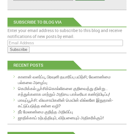
SUBSCRIBE TO BLOG VIA
Enter your email address to subscribe to this blog and receive
EMAIL
notifications of new posts by email.
E
m
a
i
RECENT POSTS
l
A
காளான் வளர்ப்பு, பிரவுனி தயாரிப்பு பயிற்சி; வேளாண்மை
d
பல்கலை அழைப்பு
d
கெமிக்கல் பூச்சிக்கொல்லிகளை குறிவைத்து தின்று..
r
சத்துக்களாக மாற்றும் அதிசய பாக்டீரியா கண்டுபிடிப்பு!
e
மாவுப்பூச்சி: விவசாயிகளின் மெயின் வில்லனே இதுதான்-
s
கட்டுப்படுத்த என்ன வழி?
s
நீர் மேலாண்மை குறித்த அறிவிப்பு
ஜாதிக்காய் உற்பத்தியும், விற்பனையும் அதிகரிக்கும்!