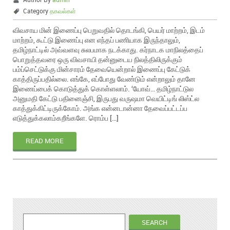
Category
தகவல்கள்
விவசாய மின் இணைப்பு பெறுவதில் தொடங்கி, பெயர் மாற்றம், இடம்
மாற்றம், கூட்டு இணைப்பு என எந்தப் பணியாக இருந்தாலும்,
தமிழ்நாட்டில் அவ்வளவு சுலபமாக நடக்காது. கர்நாடக மாநிலத்தைப்
பொறுத்தவரை ஒரு விவசாயி தன்னுடைய நிலத்திலிருக்கும்
பம்ப்செட்டுக்கு மின்சாரம் தேவையென்றால் இணைப்பு கேட்டுக்
காத்திருப்பதில்லை. எங்கே, எப்போது வேண்டும் என்றாலும் தானே
இணைப்பைக் கொடுத்துக் கொள்ளலாம். ‘யோவ்… தமிழ்நாட்டுல
அனுமதி கேட்டு பதினைஞ்சி, இருபது வருஷமா வெயிட்டிங் லிஸ்ட்ல
காத்துக்கிட்டிருக்கோம். அங்க என்னடான்னா தேவைப்பட்டப்ப
எடுத்துக்கலாம்கறீங்களே. ரொம்ப […]
READ MORE