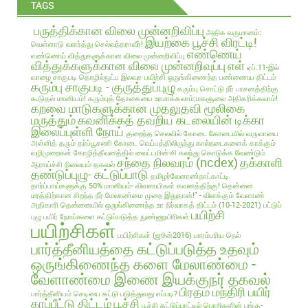
TAGS
பருத்திக்கான விலை முன்னறிவிப்பு
அதிக வருமானம்:
இயற்கை பூச்சி விரட்டி!
வெள்ளாடு வளர்த்து செல்வந்தராவீர்!
எண்ணெய்
எண்ணெய் வித்துகளுக்கான விலை முன்னறிவிப்பு
வித்துக்களுக்கான விலை முன்னறிவுப்பு
எள்
ஏப்.11-இல்
வாழை சாகுபடி தொழில்நுட்ப இலவச பயிற்சி
ஒருங்கிணைந்த பண்ணைய திட்டம்
கரும்பு சாகுபடி - குருத்துப்புழு
கரும்பு சொட்டு நீர் பாசனத்திற்கு
கூடுதல் மானியம்!
கரும்புத் தோகையை உரமாக்கலாம்;மகசூலை அதிகரிக்கலாம்!
கறவை மாடுகளுக்கான முதலுதவி மூலிகை
மருத்தும்
கவனிக்கத் தவறிய கடலையின் டிக்கா
இலைப்புள்ளி நோய்
குறைந்த செலவில்
கோடை
கோடையில் வருவாயை
அள்ளித் தரும் தர்ப்பூசணி
கோடை வெப்பத்திலிருந்து கால்நடைகளைக் காக்கும்
வழிமுறைகள்
கோழித்தீவனத்தில் வைட்டமின்-சி கலந்து கொடுக்க வேண்டும்
சந்தை நிலவரம் (ncdex)
தக்காளி
ஆராய்ச்சி நிலையம் தகவல்
தண்டுப்புழு- கட்டுப்பாடு
தமிழர்வேளாண்நாட்காட்டி
தார்ப்பாய்களுக்கு 50% மானியம்- விவசாயிகள் கவனத்திற்கு!
தென்னை
மரத்திற்கான சிறந்த நீர் மேலாண்மை முறை இதுதான்!" - விளக்கும் வேளாண்
அதிகாரி
தென்னையில் ஒருங்கிணைந்த உர நிர்வாகத் திட்டம் (10-12-2021)
பட்டுப்
பயிற்சி
புழு
பயிர் நோய்களை கட்டுப்படுத்த நுண்ணுயிரிகள்
பயிற்சிகள்
பயிற்சிகள் (ஜூன்2016)
பாரம்பரிய நெல்
பார்த்தீனியத்தை கட்டுப்படுத்த உதவும்
ஒருங்கிணைந்த களை மேலாண்மை -
வேளாண்மை இணை இயக்குநர் தகவல்
பிரதம மந்திரி பயிர்
பார்த்தீனியம் செடியை கட்டு படுத்துவது எப்படி?
காப்பீட்டு திட்டம்
பூச்சி
பூச்சி கட்டுப்பாட்டில் பொறிகளின் பங்கு-