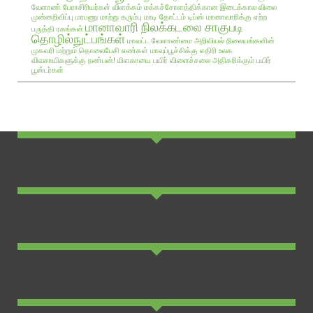
வேளாண் பேராசிரியர்கள் விளக்கம்
மக்கச்சோளத்திக்கான இடைக்கால விலை
முன்னறிவிப்பு
மரபணு மாற்று கரும்பு
மாடி தோட்டம் டிப்ஸ்
மானாவாரிக்கு ஏற்ற
மானாவாரி நிலக்கடலை சாகுபடி
பருத்தி ரகங்கள்
தொழில்நுட்பங்கள்
மாவட்ட வேளாண்மை அறிவியல் நிலையங்களின்
முகவரி மற்றும் தொலைபேசி எண்கள்
மாவுப்பூச்சிக்கு எதிரி உலக
விவசாயிகளுக்கு நண்பன்!
மிளகாயை பயிர்
விளைச்சலை அதிகரிக்கும் பயிர்
பூஸ்டர்கள்